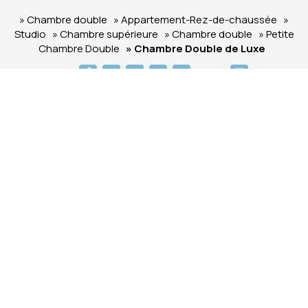
» Chambre double
» Appartement-Rez-de-chaussée
»
Studio
» Chambre supérieure
» Chambre double
» Petite
Chambre Double
» Chambre Double de Luxe
SHARE
IMPRIMER
Santorini Villa Fotini
Hôtel à Firostefani - Santorin
Firostefani - Santorini - Greece
+30 2286024879
ΜΗΤΕ: 1167Κ113Κ0890200
info@santorinivilla.com
Check-in 15:00 Check-out 11:00
Ouvert 1.04 - 31.10